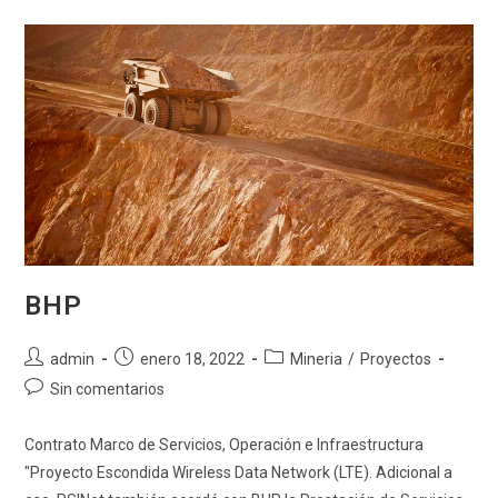
Monitoreo
De
Vigilancia
BHP
Autor
Publicación
Categoría
admin
enero 18, 2022
Mineria
/
Proyectos
de
de
de
Comentarios
Sin comentarios
la
la
la
de
entrada:
entrada:
entrada:
la
Contrato Marco de Servicios, Operación e Infraestructura
entrada:
"Proyecto Escondida Wireless Data Network (LTE). Adicional a