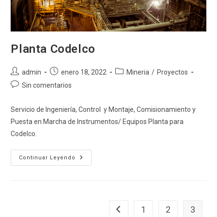
Planta Codelco
Autor
Publicación
Categoría
admin
enero 18, 2022
Mineria
/
Proyectos
de
de
de
Comentarios
Sin comentarios
la
la
la
de
entrada:
entrada:
entrada:
la
Servicio de Ingeniería, Control y Montaje, Comisionamiento y
entrada:
Puesta en Marcha de Instrumentos/ Equipos Planta para
Codelco.
Planta
Continuar Leyendo
Codelco
1
2
3
Ir a la página anterior