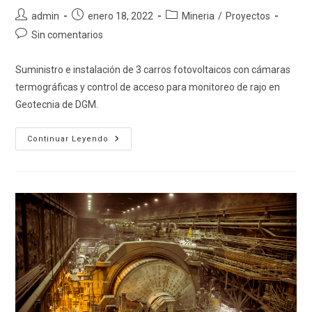
Autor
Publicación
Categoría
admin
enero 18, 2022
Mineria
/
Proyectos
de
de
de
Comentarios
Sin comentarios
la
la
la
de
entrada:
entrada:
entrada:
la
Suministro e instalación de 3 carros fotovoltaicos con cámaras
entrada:
termográficas y control de acceso para monitoreo de rajo en
Geotecnia de DGM.
Codelco
Continuar Leyendo
–
Monitoreo
De
Rajo
En
Geotecnia
De
DGM