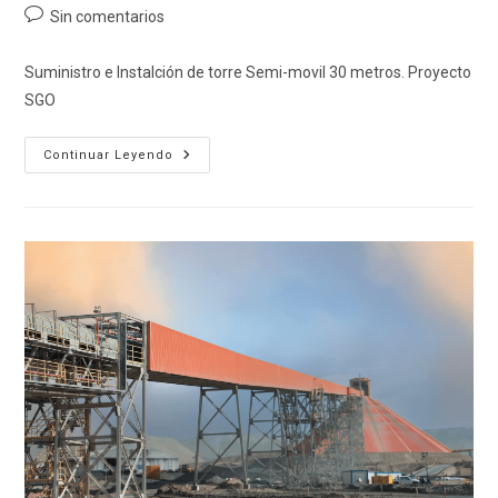
de
de
de
Comentarios
Sin comentarios
la
la
la
de
entrada:
entrada:
entrada:
la
Suministro e Instalción de torre Semi-movil 30 metros. Proyecto
entrada:
SGO
BHP
Continuar Leyendo
Spence