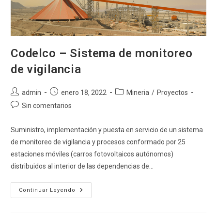
Codelco – Sistema de monitoreo
de vigilancia
Autor
Publicación
Categoría
admin
enero 18, 2022
Mineria
/
Proyectos
de
de
de
Comentarios
Sin comentarios
la
la
la
de
entrada:
entrada:
entrada:
la
Suministro, implementación y puesta en servicio de un sistema
entrada:
de monitoreo de vigilancia y procesos conformado por 25
estaciones móviles (carros fotovoltaicos autónomos)
distribuidos al interior de las dependencias de…
Codelco
Continuar Leyendo
–
Sistema
De