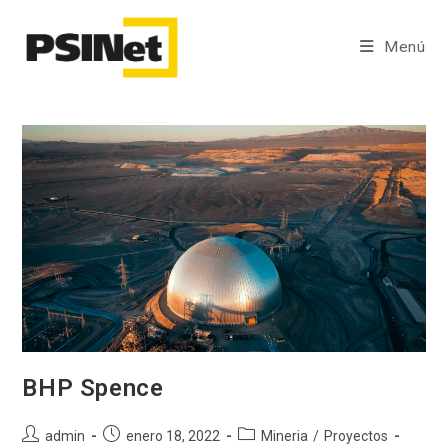
Ir
al
Menú
contenido
BHP Spence
Autor
Publicación
Categoría
admin
enero 18, 2022
Mineria
/
Proyectos