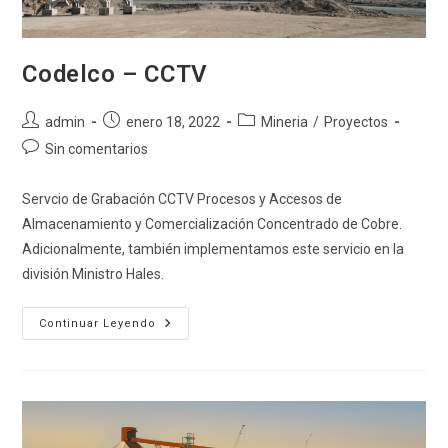
Codelco – CCTV
Autor
Publicación
Categoría
admin
enero 18, 2022
Mineria
/
Proyectos
de
de
de
Comentarios
Sin comentarios
la
la
la
de
entrada:
entrada:
entrada:
la
Servcio de Grabación CCTV Procesos y Accesos de
entrada:
Almacenamiento y Comercialización Concentrado de Cobre.
Adicionalmente, también implementamos este servicio en la
división Ministro Hales.
Codelco
Continuar Leyendo
–
CCTV